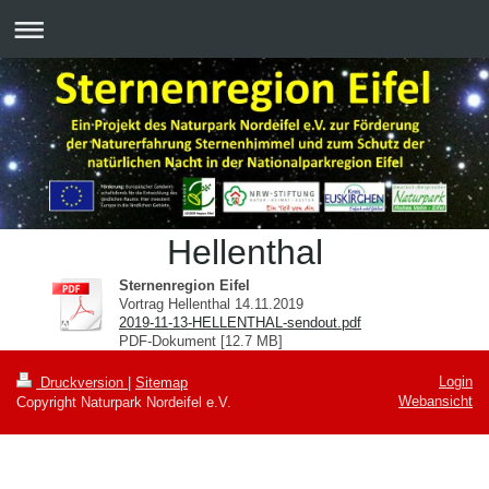
Hellenthal
Sternenregion Eifel
Vortrag Hellenthal 14.11.2019
2019-11-13-HELLENTHAL-sendout.pdf
PDF-Dokument [12.7 MB]
Login
Druckversion
|
Sitemap
Webansicht
Copyright Naturpark Nordeifel e.V.